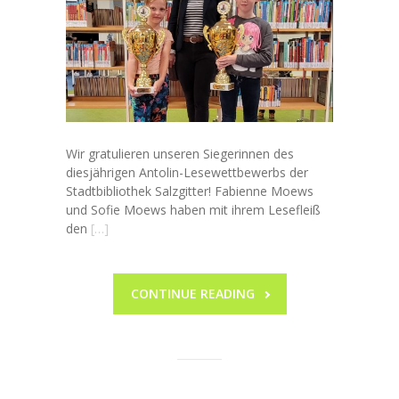
-- Beratung
Downloads
Kontakt
-- Kontaktdaten
Wir gratulieren unseren Siegerinnen des
diesjährigen Antolin-Lesewettbewerbs der
-- Datenschutzerklärung
Stadtbibliothek Salzgitter! Fabienne Moews
und Sofie Moews haben mit ihrem Lesefleiß
-- Haftungsauschluss
den
[…]
-- Impressum
Termine
CONTINUE READING
-- Kalender
-- Ferienkalender