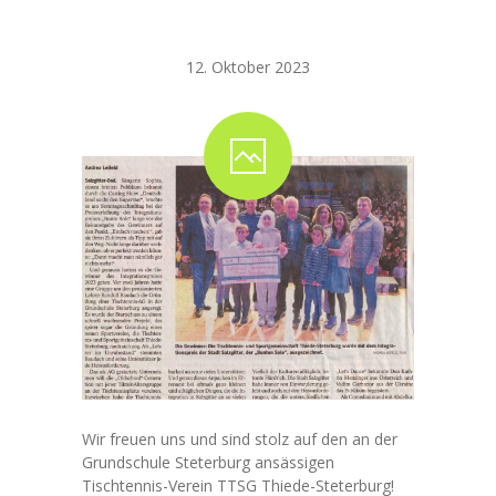
Steterburg!
---- Das Schulgebäude
---- Leitbild
12. Oktober 2023
---- Unsere Regeln
---- Zahlen und Fakten
-- Unser Team
---- Schulleitung
---- Lehrkräfte
---- Schulsozialarbeit
---- Mitarbeitende
-- Unterrichtsorganisation
Wir freuen uns und sind stolz auf den an der
Grundschule Steterburg ansässigen
---- Tagesablauf
Tischtennis-Verein TTSG Thiede-Steterburg!