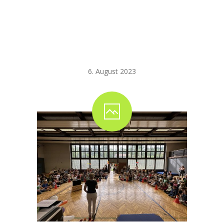
Letzter Schultag
-- Freizeit- und Ferienangebote
–
Abschiedsveranstalt
6. August 2023