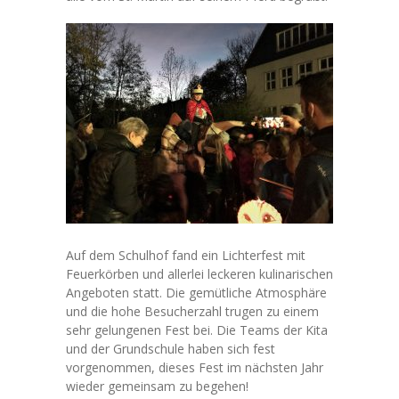
Unterricht
-- Galerie
-- Fahrradprüfung
Ganztag
-- Mittagessen
-- Ganztagsangebote
-- Nachmittagsbetreuung
Auf dem Schulhof fand ein Lichterfest mit
Feuerkörben und allerlei leckeren kulinarischen
Eltern
Angeboten statt. Die gemütliche Atmosphäre
und die hohe Besucherzahl trugen zu einem
-- Informationen für Eltern
sehr gelungenen Fest bei. Die Teams der Kita
und der Grundschule haben sich fest
-- Wie kommt mein Kind zur Schule?
vorgenommen, dieses Fest im nächsten Jahr
wieder gemeinsam zu begehen!
-- Schulverein