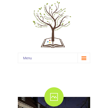
Menu
Startseite
News
Über uns
-- Unsere Schule