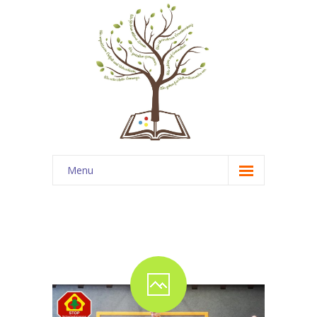
Menu
Startseite
News
Über uns
-- Unsere Schule