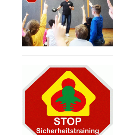
---- Das Schulgebäude
---- Leitbild
---- Unsere Regeln
---- Zahlen und Fakten
-- Unser Team
---- Schulleitung
---- Lehrkräfte
---- Schulsozialarbeit
---- Mitarbeitende
-- Unterrichtsorganisation
---- Tagesablauf