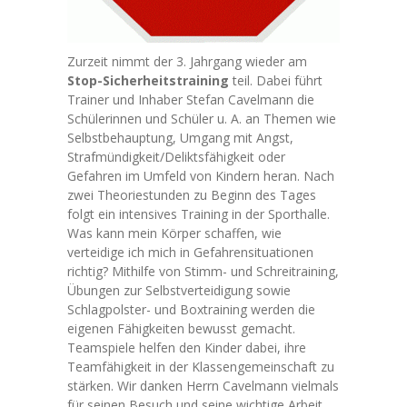
Unterricht
-- Galerie
Zurzeit nimmt der 3. Jahrgang wieder am
Stop-Sicherheitstraining
teil. Dabei führt
-- Fahrradprüfung
Trainer und Inhaber Stefan Cavelmann die
Schülerinnen und Schüler u. A. an Themen wie
Ganztag
Selbstbehauptung, Umgang mit Angst,
Strafmündigkeit/Deliktsfähigkeit oder
-- Mittagessen
Gefahren im Umfeld von Kindern heran. Nach
zwei Theoriestunden zu Beginn des Tages
-- Ganztagsangebote
folgt ein intensives Training in der Sporthalle.
Was kann mein Körper schaffen, wie
-- Nachmittagsbetreuung
verteidige ich mich in Gefahrensituationen
richtig? Mithilfe von Stimm- und Schreitraining,
Eltern
Übungen zur Selbstverteidigung sowie
Schlagpolster- und Boxtraining werden die
-- Informationen für Eltern
eigenen Fähigkeiten bewusst gemacht.
Teamspiele helfen den Kinder dabei, ihre
-- Wie kommt mein Kind zur Schule?
Teamfähigkeit in der Klassengemeinschaft zu
stärken. Wir danken Herrn Cavelmann vielmals
-- Schulverein
für seinen Besuch und seine wichtige Arbeit