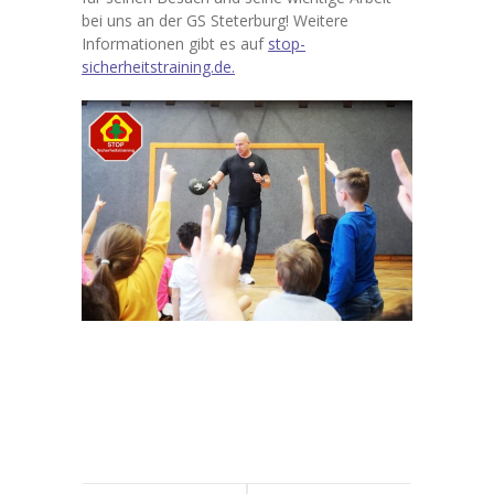
bei uns an der GS Steterburg! Weitere
-- Beratung
Informationen gibt es auf
stop-
sicherheitstraining.de.
Downloads
Kontakt
-- Kontaktdaten
-- Datenschutzerklärung
-- Haftungsauschluss
-- Impressum
Termine
-- Kalender
-- Ferienkalender