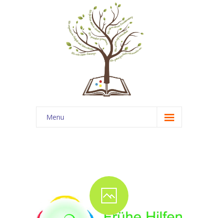
Menu
Startseite
News
Über uns
-- Unsere Schule