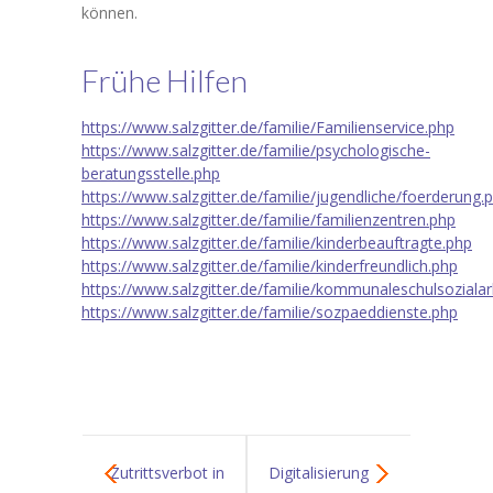
können.
Unterricht
-- Galerie
Frühe Hilfen
-- Fahrradprüfung
https://www.salzgitter.de/familie/Familienservice.php
https://www.salzgitter.de/familie/psychologische-
Ganztag
beratungsstelle.php
https://www.salzgitter.de/familie/jugendliche/foerderung.
-- Mittagessen
https://www.salzgitter.de/familie/familienzentren.php
https://www.salzgitter.de/familie/kinderbeauftragte.php
-- Ganztagsangebote
https://www.salzgitter.de/familie/kinderfreundlich.php
https://www.salzgitter.de/familie/kommunaleschulsozialar
-- Nachmittagsbetreuung
https://www.salzgitter.de/familie/sozpaeddienste.php
Eltern
-- Informationen für Eltern
-- Wie kommt mein Kind zur Schule?
Zutrittsverbot in
Digitalisierung
-- Schulverein