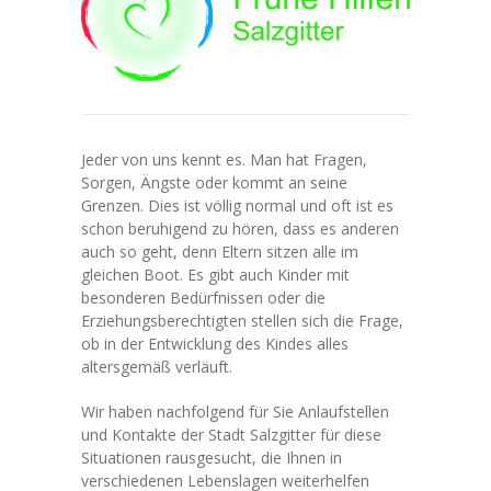
---- Das Schulgebäude
---- Leitbild
---- Unsere Regeln
---- Zahlen und Fakten
Jeder von uns kennt es. Man hat Fragen,
Sorgen, Ängste oder kommt an seine
-- Unser Team
Grenzen. Dies ist völlig normal und oft ist es
schon beruhigend zu hören, dass es anderen
---- Schulleitung
auch so geht, denn Eltern sitzen alle im
gleichen Boot. Es gibt auch Kinder mit
---- Lehrkräfte
besonderen Bedürfnissen oder die
Erziehungsberechtigten stellen sich die Frage,
---- Schulsozialarbeit
ob in der Entwicklung des Kindes alles
altersgemäß verläuft.
---- Mitarbeitende
Wir haben nachfolgend für Sie Anlaufstellen
-- Unterrichtsorganisation
und Kontakte der Stadt Salzgitter für diese
Situationen rausgesucht, die Ihnen in
---- Tagesablauf
verschiedenen Lebenslagen weiterhelfen