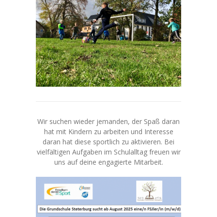
---- Das Schulgebäude
---- Leitbild
---- Unsere Regeln
---- Zahlen und Fakten
-- Unser Team
---- Schulleitung
Wir suchen wieder jemanden, der Spaß daran
---- Lehrkräfte
hat mit Kindern zu arbeiten und Interesse
daran hat diese sportlich zu aktivieren. Bei
---- Schulsozialarbeit
vielfältigen Aufgaben im Schulalltag freuen wir
uns auf deine engagierte Mitarbeit.
---- Mitarbeitende
-- Unterrichtsorganisation
---- Tagesablauf