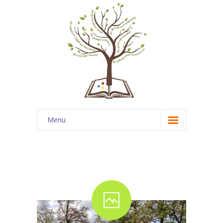
Menu
Startseite
News
Über uns
-- Unsere Schule