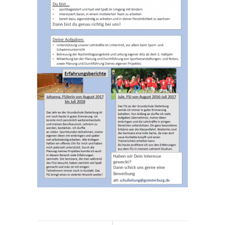
Unterricht
-- Galerie
-- Fahrradprüfung
Ganztag
-- Mittagessen
-- Ganztagsangebote
-- Nachmittagsbetreuung
Eltern
-- Informationen für Eltern
-- Wie kommt mein Kind zur Schule?
-- Schulverein