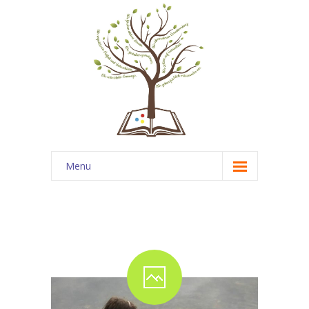
Menu
Startseite
News
Über uns
-- Unsere Schule