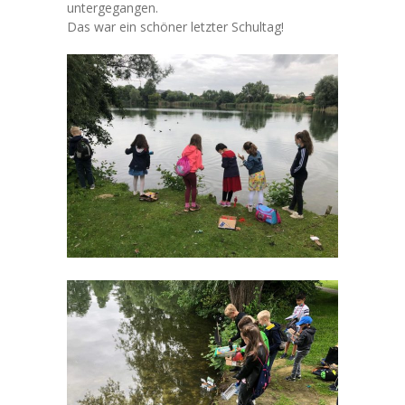
untergegangen.
Unterricht
Das war ein schöner letzter Schultag!
-- Galerie
-- Fahrradprüfung
Ganztag
-- Mittagessen
-- Ganztagsangebote
-- Nachmittagsbetreuung
Eltern
-- Informationen für Eltern
-- Wie kommt mein Kind zur Schule?
-- Schulverein