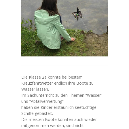
---- Das Schulgebäude
---- Leitbild
---- Unsere Regeln
---- Zahlen und Fakten
-- Unser Team
---- Schulleitung
---- Lehrkräfte
Die Klasse 2a konnte bei bestem
Kreuzfahrtwetter endlich ihre Boote zu
---- Schulsozialarbeit
Wasser lassen.
Im Sachunterricht zu den Themen “Wasser”
---- Mitarbeitende
und “Abfallverwertung”
haben die Kinder erstaunlich seetüchtige
-- Unterrichtsorganisation
Schiffe gebastelt.
Die meisten Boote konnten auch wieder
---- Tagesablauf
mitgenommen werden, sind nicht