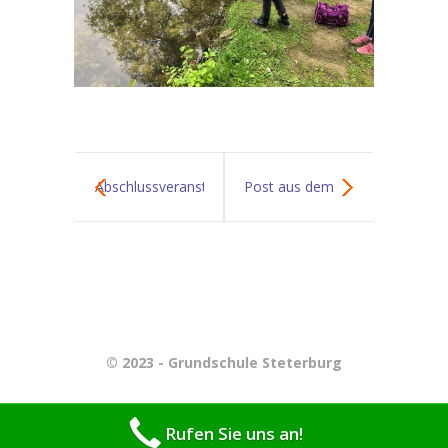
-- Beratung
Downloads
Kontakt
-- Kontaktdaten
Abschlussveranstaltungen
Post aus dem
-- Datenschutzerklärung
der 4. Klassen
Kulstusministerium
-- Haftungsauschluss
-- Impressum
Termine
© 2023 - Grundschule Steterburg
-- Kalender
-- Ferienkalender
Rufen Sie uns an!