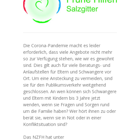
---- Das Schulgebäude
---- Leitbild
---- Unsere Regeln
---- Zahlen und Fakten
Die Corona-Pandemie macht es leider
erforderlich, dass viele Angebote nicht mehr
-- Unser Team
so zur Verfügung stehen, wie wir es gewohnt
sind. Dies gilt auch für viele Beratungs- und
---- Schulleitung
Anlaufstellen für Eltern und Schwangere vor
Ort. Um eine Ansteckung zu vermeiden, sind
---- Lehrkräfte
sie für den Publikumsverkehr weitgehend
geschlossen. An wen können sich Schwangere
---- Schulsozialarbeit
und Eltern mit Kindern bis 3 Jahre jetzt
wenden, wenn sie Fragen und Sorgen rund
---- Mitarbeitende
um die Familie haben? Wer hört ihnen zu oder
berät sie, wenn sie in Not oder in einer
-- Unterrichtsorganisation
Konfliktsituation sind?
---- Tagesablauf
Das NZFH hat unter