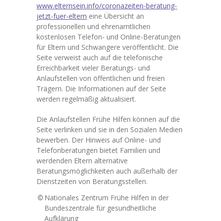
www.elternsein.info/coronazeiten-beratung-
Unterricht
jetzt-fuer-eltern
eine Übersicht an
professionellen und ehrenamtlichen
-- Galerie
kostenlosen Telefon- und Online-Beratungen
für Eltern und Schwangere veröffentlicht. Die
-- Fahrradprüfung
Seite verweist auch auf die telefonische
Erreichbarkeit vieler Beratungs- und
Ganztag
Anlaufstellen von öffentlichen und freien
Trägern. Die Informationen auf der Seite
-- Mittagessen
werden regelmäßig aktualisiert.
-- Ganztagsangebote
Die Anlaufstellen Frühe Hilfen können auf die
Seite verlinken und sie in den Sozialen Medien
-- Nachmittagsbetreuung
bewerben. Der Hinweis auf Online- und
Telefonberatungen bietet Familien und
Eltern
werdenden Eltern alternative
Beratungsmöglichkeiten auch außerhalb der
-- Informationen für Eltern
Dienstzeiten von Beratungsstellen.
-- Wie kommt mein Kind zur Schule?
©
Nationales Zentrum Frühe Hilfen in der
Bundeszentrale für gesundheitliche
-- Schulverein
Aufklärung