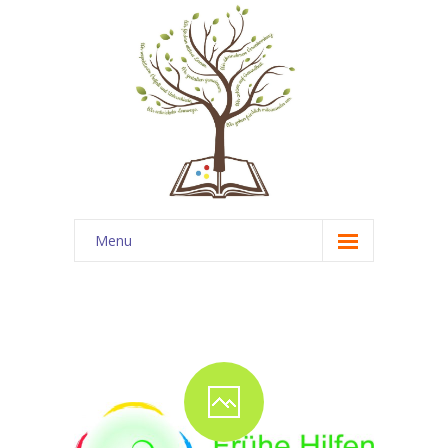
Menu
Startseite
News
Über uns
-- Unsere Schule